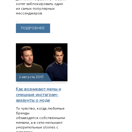
хотят заблокировать один
из самых популярных
мессенджеров.
...
ПОДРОБНЕЕ
2 августа 2017
Как возникают мемы и
смешные инстаграм-
аккаунты о моде
То чувство, когда любимые
бренды
обзаводятся собственными
мемами, а в сети мелькают
уморительные stories с